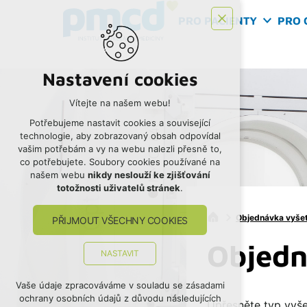
PRO PACIENTY
PRO 
Nastavení cookies
Vítejte na našem webu!
Potřebujeme nastavit cookies a související
technologie, aby zobrazovaný obsah odpovídal
vašim potřebám a vy na webu nalezli přesně to,
co potřebujete. Soubory cookies používané na
našem webu
nikdy neslouží ke zjišťování
totožnosti uživatelů stránek
.
Objednávka vyšet
PŘIJMOUT VŠECHNY COOKIES
Objedn
NASTAVIT
Technická cookies
Vaše údaje zpracováváme v souladu se zásadami
ochrany osobních údajů z důvodu následujících
nutná pro provozování webu
Upřesněte typ vyše