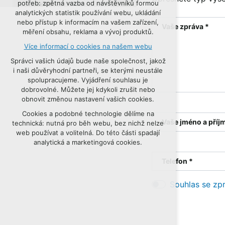
potřeb: zpětná vazba od návštěvníků formou
udržení kontextu stránek (session):
analytických statistik používání webu, ukládání
případná přihlášení, volby jazyka, apod.
nebo přístup k informacím na vašem zařízení,
Vaše zpráva *
měření obsahu, reklama a vývoj produktů.
Volitelná cookies
Více informací o cookies na našem webu
analytická pro anonymizované
vyhodnocení návštěvnosti
Správci vašich údajů bude naše společnost, jakož
marketingová cookies (Google, Seznam,
i naši důvěryhodní partneři, se kterými neustále
Facebook)
spolupracujeme. Vyjádření souhlasu je
dobrovolné. Můžete jej kdykoli zrušit nebo
Více informací o cookies na našem webu
obnovit změnou nastavení vašich cookies.
Cookies a podobné technologie dělíme na
PŘIJMOUT VŠECHNY COOKIES
Vaše jméno a příj
technická: nutná pro běh webu, bez nichž nelze
web používat a volitelná. Do této části spadají
ODMÍTNOUT VOLITELNÁ
analytická a marketingová cookies.
Telefon *
Souhlas se zp