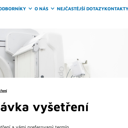
ODBORNÍKY
O NÁS
NEJČASTĚJŠÍ DOTAZY
KONTAKT
ření
ávka vyšetření
tření a vámi preferovaný termín.