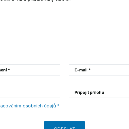
mení *
E-mail *
Připojit přílohu
racováním osobních údajů *