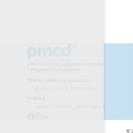
PMCD Institut nukleární mediciny
- diagnostické centrum
Praha 1 (hlavní pracoviště)
Mlynářská 1361/4, 110 00 Praha 1
Praha 6
Stamicova 1968/21, 160 00 Praha 6
© 2