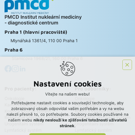
PMCD Institut nukleární mediciny
- diagnostické centrum
Praha 1 (hlavní pracoviště)
Mlynářská 1361/4, 110 00 Praha 1
Praha 6
Stamicova 1968/21, 160 00 Praha 6
Nastavení cookies
Pro pacienty:
Pro odborníky:
Vítejte na našem webu!
Onkologie
Onkologie
Potřebujeme nastavit cookies a související technologie, aby
Kardiovaskulární systém
Kardiovaskulární systém
zobrazovaný obsah odpovídal vašim potřebám a vy na webu
Kostní a kloubní systém
Kostní a kloubní systém
nalezli přesně to, co potřebujete. Soubory cookies používané na
Respirační (dýchací) systém
Respirační (dýchací) systém
našem webu
nikdy neslouží ke zjišťování totožnosti uživatelů
Urogenitalní systém
Urogenitalní systém
stránek
.
Lymfatický systém
Lymfatický systém