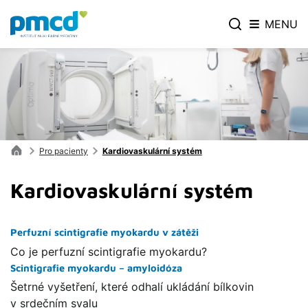
MENU
Pro pacienty
Kardiovaskulární systém
Kardiovaskulární systém
Perfuzní scintigrafie myokardu v zátěži
Co je perfuzní scintigrafie myokardu?
Scintigrafie myokardu – amyloidóza
Šetrné vyšetření, které odhalí ukládání bílkovin
v srdečním svalu