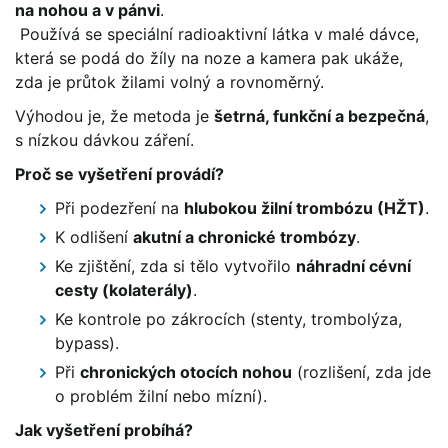
na nohou a v pánvi
.
Používá se speciální radioaktivní látka v malé dávce,
která se podá do žíly na noze a kamera pak ukáže,
zda je průtok žilami volný a rovnoměrný.
Výhodou je, že metoda je
šetrná, funkční a bezpečná
,
s nízkou dávkou záření.
Proč se vyšetření provádí?
Při podezření na
hlubokou žilní trombózu (HŽT)
.
K odlišení
akutní a chronické trombózy
.
Ke zjištění, zda si tělo vytvořilo
náhradní cévní
cesty (kolaterály)
.
Ke kontrole po zákrocích (stenty, trombolýza,
bypass).
Při
chronických otocích nohou
(rozlišení, zda jde
o problém žilní nebo mízní).
Jak vyšetření probíhá?