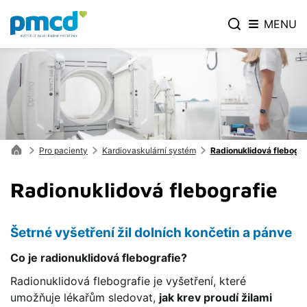
MENU
Pro pacienty
Kardiovaskulární systém
Radionuklidová flebogra
Radionuklidová flebografie
Šetrné vyšetření žil dolních končetin a pánve
Co je radionuklidová flebografie?
Radionuklidová flebografie je vyšetření, které
umožňuje lékařům sledovat,
jak krev proudí žilami