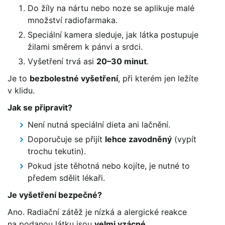
Do žíly na nártu nebo noze se aplikuje malé
množství radiofarmaka.
Speciální kamera sleduje, jak látka postupuje
žilami směrem k pánvi a srdci.
Vyšetření trvá asi
20–30 minut
.
Je to
bezbolestné vyšetření
, při kterém jen ležíte
v klidu.
Jak se připravit?
Není nutná speciální dieta ani lačnění.
Doporučuje se přijít
lehce zavodněný
(vypít
trochu tekutin).
Pokud jste těhotná nebo kojíte, je nutné to
předem sdělit lékaři.
Je vyšetření bezpečné?
Ano. Radiační zátěž je nízká a alergické reakce
na podanou látku jsou
velmi vzácné
.