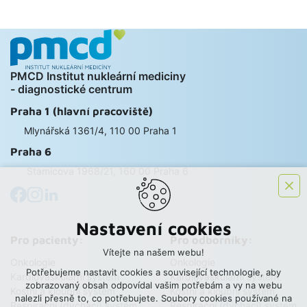
PMCD Institut nukleární mediciny
- diagnostické centrum
Praha 1 (hlavní pracoviště)
Mlynářská 1361/4, 110 00 Praha 1
Praha 6
Stamicova 1968/21, 160 00 Praha 6
Nastavení cookies
Pro pacienty:
Pro odborníky:
Vítejte na našem webu!
Onkologie
Onkologie
Potřebujeme nastavit cookies a související technologie, aby
Kardiovaskulární systém
Kardiovaskulární systém
zobrazovaný obsah odpovídal vašim potřebám a vy na webu
Kostní a kloubní systém
Kostní a kloubní systém
nalezli přesně to, co potřebujete. Soubory cookies používané na
Respirační (dýchací) systém
Respirační (dýchací) systém