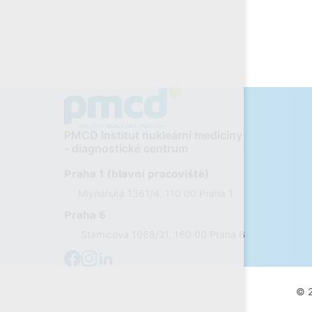
PMCD Institut nukleární mediciny
- diagnostické centrum
Praha 1 (hlavní pracoviště)
Mlynářská 1361/4, 110 00 Praha 1
Praha 6
Stamicova 1968/21, 160 00 Praha 6
© 2