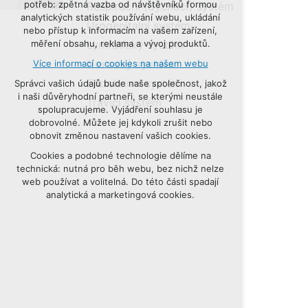
potřeb: zpětná vazba od návštěvníků formou
Respirační (dýchací) systém
udržení kontextu stránek (session):
analytických statistik používání webu, ukládání
Urogenitalní systém
případná přihlášení, volby jazyka, apod.
nebo přístup k informacím na vašem zařízení,
Lymfatický systém
měření obsahu, reklama a vývoj produktů.
Volitelná cookies
Nervový systém
Více informací o cookies na našem webu
analytická pro anonymizované
vyhodnocení návštěvnosti
Endokrinní systém
Správci vašich údajů bude naše společnost, jakož
marketingová cookies (Google, Seznam,
i naši důvěryhodní partneři, se kterými neustále
Trávicí systém
Facebook)
spolupracujeme. Vyjádření souhlasu je
dobrovolné. Můžete jej kdykoli zrušit nebo
Více informací o cookies na našem webu
obnovit změnou nastavení vašich cookies.
Cookies a podobné technologie dělíme na
PŘIJMOUT VŠECHNY COOKIES
technická: nutná pro běh webu, bez nichž nelze
web používat a volitelná. Do této části spadají
ODMÍTNOUT VOLITELNÁ
analytická a marketingová cookies.