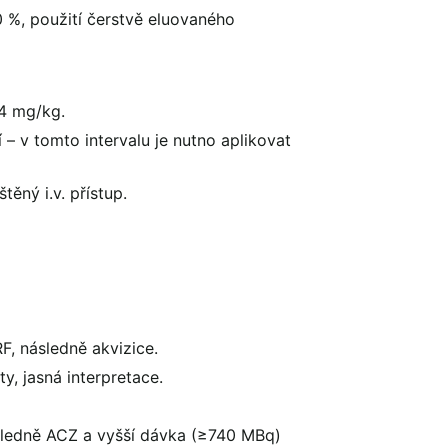
%, použití čerstvě eluovaného
14 mg/kg.
– v tomto intervalu je nutno aplikovat
těný i.v. přístup.
F, následně akvizice.
y, jasná interpretace.
sledně ACZ a vyšší dávka (≥740 MBq)