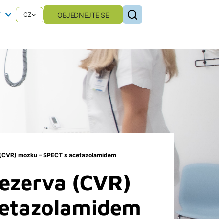
Y
OBJEDNEJTE SE
CZ
 (CVR) mozku – SPECT s acetazolamidem
rezerva (CVR)
cetazolamidem