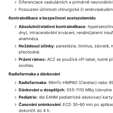
Diferenciace vaskulárních a primárně neuronálních
Posouzení účinnosti chirurgické či endovaskulární
Kontraindikace a bezpečnost acetazolamidu
Absolutní/relativní kontraindikace:
hypersenziti
dny), intracerebrální krvácení, renální/jaterní ins
anamnéza.
Nežádoucí účinky:
parestézie, tinnitus, závratě,
přechodné.
Právní rámec:
ACZ se používá off-label, nutné p
souhlas.
Radiofarmaka a dávkování
Radiofarmaka:
99mTc-HMPAO (Ceretec) nebo 99
Dávkování u dospělých:
555–1110 MBq (obvykle 
Pediatrie:
dle EANM pediatrické dávkovací karty
Časování snímkování:
ECD 30–60 min po aplikac
dokončit do 4 h.