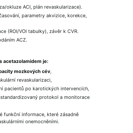
a/okluze ACI, plán revaskularizace).
asování, parametry akvizice, korekce,
ace (ROI/VOI tabulky), závěr k CVR.
odáním ACZ.
s acetazolamidem je:
apacity mozkových cév
,
ulární revaskularizaci,
 pacientů po karotických intervencích,
standardizovaný protokol a monitorace
né funkční informace, které zásadně
vaskulárními onemocněními.