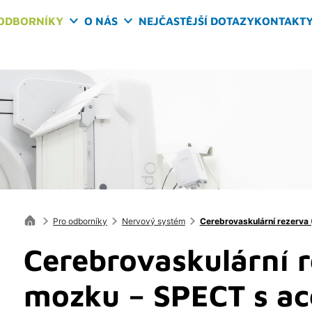
ODBORNÍKY
O NÁS
NEJČASTĚJŠÍ DOTAZY
KONTAKT
Pro odborníky
Nervový systém
Cerebrovaskulární rezerva
Cerebrovaskulární 
mozku – SPECT s a