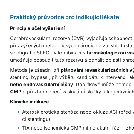
Praktický průvodce pro indikující lékaře
Princip a účel vyšetření
Cerebrovaskulární rezerva (CVR) vyjadřuje schopnost m
při zvýšených metabolických nárocích a zajistit dosta
scintigrafie SPECT v kombinaci s
farmakologickou vaz
umožňuje posoudit tuto rezervu a odhalit oblasti ohro
Metoda je zásadní při
plánování revaskularizačních 
stenting, bypass), při výběru kandidátů k intervenci, al
nebo endovaskulární léčby
. Doplňkově může pomoci v
CMP
a při zhodnocení vaskulární složky u kognitivníc
Klinické indikace
Aterosklerotická stenóza nebo okluze ACI (před 
či stentingu).
TIA nebo ischemická CMP mimo akutní fázi – zho