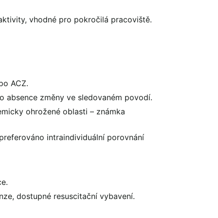
aktivity, vhodné pro pokročilá pracoviště.
 po ACZ.
bo absence změny ve sledovaném povodí.
emicky ohrožené oblasti – známka
 preferováno intraindividuální porovnání
ce.
ze, dostupné resuscitační vybavení.