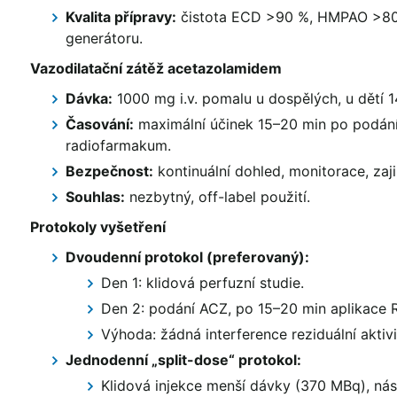
Kvalita přípravy:
čistota ECD >90 %, HMPAO >80 
generátoru.
Vazodilatační zátěž acetazolamidem
Dávka:
1000 mg i.v. pomalu u dospělých, u dětí 
Časování:
maximální účinek 15–20 min po podání 
radiofarmakum.
Bezpečnost:
kontinuální dohled, monitorace, zajiš
Souhlas:
nezbytný, off-label použití.
Protokoly vyšetření
Dvoudenní protokol (preferovaný):
Den 1: klidová perfuzní studie.
Den 2: podání ACZ, po 15–20 min aplikace R
Výhoda: žádná interference reziduální aktivit
Jednodenní „split-dose“ protokol:
Klidová injekce menší dávky (370 MBq), ná