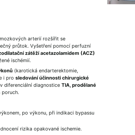
ozkových arterií rozšířit se
tečný průtok. Vyšetření pomocí perfuzní
odilatační zátěží acetazolamidem (ACZ)
žené ischémií.
výkonů
(karotická endarterektomie,
e i pro
sledování účinnosti chirurgické
 diferenciální diagnostice
TIA, prodělané
h poruch.
výkonem, po výkonu, při indikaci bypassu
dnocení rizika opakované ischemie.