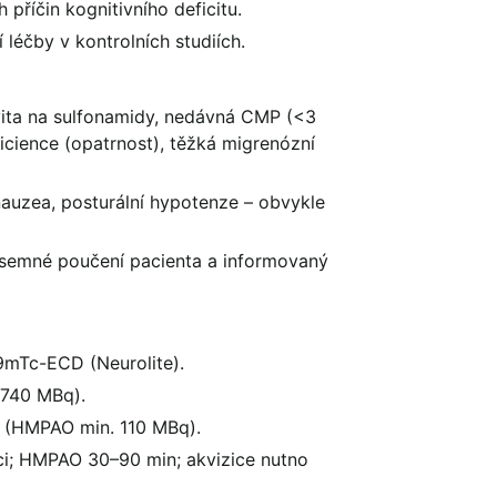
 příčin kognitivního deficitu.
 léčby v kontrolních studiích.
vita na sulfonamidy, nedávná CMP (<3
uficience (opatrnost), těžká migrenózní
 nauzea, posturální hypotenze – obvykle
ísemné poučení pacienta a informovaný
mTc-ECD (Neurolite).
740 MBq).
 (HMPAO min. 110 MBq).
i; HMPAO 30–90 min; akvizice nutno