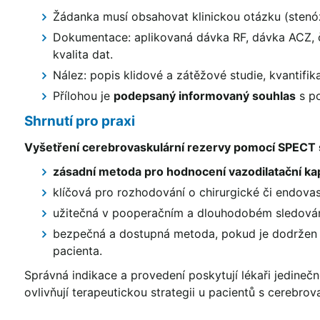
Žádanka musí obsahovat klinickou otázku (stenóz
Dokumentace: aplikovaná dávka RF, dávka ACZ, č
kvalita dat.
Nález: popis klidové a zátěžové studie, kvantifik
Přílohou je
podepsaný informovaný souhlas
s p
Shrnutí pro praxi
Vyšetření cerebrovaskulární rezervy pomocí SPECT 
zásadní metoda pro hodnocení vazodilatační k
klíčová pro rozhodování o chirurgické či endovask
užitečná v pooperačním a dlouhodobém sledování
bezpečná a dostupná metoda, pokud je dodržen 
pacienta.
Správná indikace a provedení poskytují lékaři jedineč
ovlivňují terapeutickou strategii u pacientů s cerebro