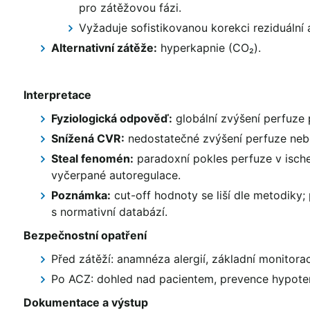
pro zátěžovou fázi.
Vyžaduje sofistikovanou korekci reziduální 
Alternativní zátěže:
hyperkapnie (CO₂).
Interpretace
Fyziologická odpověď:
globální zvýšení perfuze
Snížená CVR:
nedostatečné zvýšení perfuze ne
Steal fenomén:
paradoxní pokles perfuze v isch
vyčerpané autoregulace.
Poznámka:
cut-off hodnoty se liší dle metodiky;
s normativní databází.
Bezpečnostní opatření
Před zátěží: anamnéza alergií, základní monitora
Po ACZ: dohled nad pacientem, prevence hypoten
Dokumentace a výstup