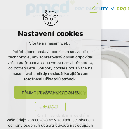
PRO PACIENTY
PRO 
Nastavení cookies
Vítejte na našem webu!
Potřebujeme nastavit cookies a související
technologie, aby zobrazovaný obsah odpovídal
vašim potřebám a vy na webu nalezli přesně to,
co potřebujete. Soubory cookies používané na
našem webu
nikdy neslouží ke zjišťování
totožnosti uživatelů stránek
.
PRO ODBORNÍKY
PŘIJMOUT VŠECHNY COOKIES
NASTAVIT
Onkologie
Kardiovaskulární systém
Technická cookies
Vaše údaje zpracováváme v souladu se zásadami
Kostní a kloubní systém
ochrany osobních údajů z důvodu následujících
nutná pro provozování webu