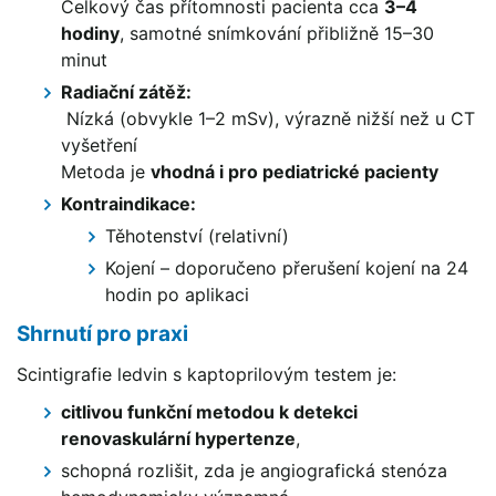
Celkový čas přítomnosti pacienta cca
3–4
hodiny
, samotné snímkování přibližně 15–30
minut
Radiační zátěž:
Nízká (obvykle 1–2 mSv), výrazně nižší než u CT
vyšetření
Metoda je
vhodná i pro pediatrické pacienty
Kontraindikace:
Těhotenství (relativní)
Kojení – doporučeno přerušení kojení na 24
hodin po aplikaci
Shrnutí pro praxi
Scintigrafie ledvin s kaptoprilovým testem je:
citlivou funkční metodou k detekci
renovaskulární hypertenze
,
schopná rozlišit, zda je angiografická stenóza