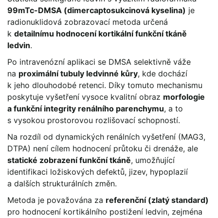
99mTc-DMSA (dimercaptosukcinová kyselina)
je
radionuklidová zobrazovací metoda určená
k
detailnímu hodnocení kortikální funkční tkáně
ledvin
.
Po intravenózní aplikaci se DMSA selektivně váže
na
proximální tubuly ledvinné kůry
, kde dochází
k jeho dlouhodobé retenci. Díky tomuto mechanismu
poskytuje vyšetření vysoce kvalitní obraz
morfologie
a funkční integrity renálního parenchymu
, a to
s vysokou prostorovou rozlišovací schopností.
Na rozdíl od dynamických renálních vyšetření (MAG3,
DTPA) není cílem hodnocení průtoku či drenáže, ale
statické zobrazení funkční tkáně
, umožňující
identifikaci ložiskových defektů, jizev, hypoplazií
a dalších strukturálních změn.
Metoda je považována za
referenční (zlatý standard)
pro hodnocení kortikálního postižení ledvin, zejména