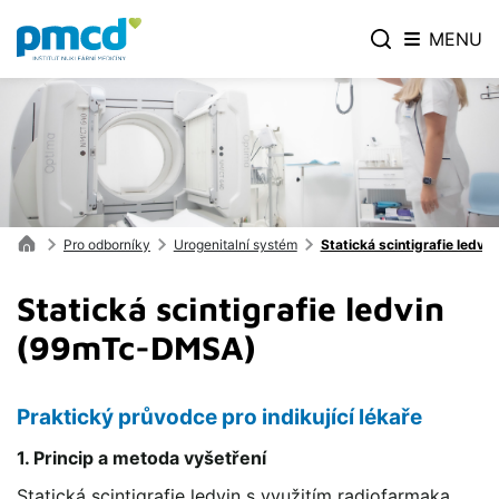
MENU
Pro odborníky
Urogenitalní systém
Statická scintigrafie ledv
Statická scintigrafie ledvin
(99mTc-DMSA)
Praktický průvodce pro indikující lékaře
1. Princip a metoda vyšetření
Statická scintigrafie ledvin s využitím radiofarmaka