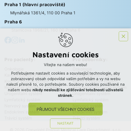
Praha 1 (hlavní pracoviště)
Mlynářská 1361/4, 110 00 Praha 1
Praha 6
Stamicova 1968/21, 160 00 Praha 6
Nastavení cookies
Pro pacienty:
Pro odborníky:
Vítejte na našem webu!
Onkologie
Onkologie
Potřebujeme nastavit cookies a související technologie, aby
Kardiovaskulární systém
Kardiovaskulární systém
zobrazovaný obsah odpovídal vašim potřebám a vy na webu
Kostní a kloubní systém
Kostní a kloubní systém
nalezli přesně to, co potřebujete. Soubory cookies používané na
Respirační (dýchací) systém
Respirační (dýchací) systém
našem webu
nikdy neslouží ke zjišťování totožnosti uživatelů
Urogenitalní systém
Urogenitalní systém
stránek
.
Lymfatický systém
Lymfatický systém
Nervový systém
Nervový systém
PŘIJMOUT VŠECHNY COOKIES
Endokrinní systém
Endokrinní systém
Trávicí systém
Trávicí systém
NASTAVIT
© 2026 Copyright Prague Medical Care Department, s.r.o.