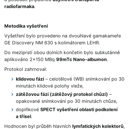
radiofarmaka
.
Metodika vyšetření
Vyšetření bylo provedeno na dvouhlavé gamakameře
GE Discovery NM 630 s kolimátorem LEHR.
Do meziprstí obou dolních končetin bylo subkutánně
aplikováno 2×150 MBq
99mTc Nano-albumon
.
Protokol zahrnoval:
klidovou fázi
– celotělové (WB) snímkování po 30
minutách klidové polohy vleže,
zátěžovou fázi (zátěžový protokol chůzí)
–
opakované snímkování po 30 minutách chůze,
doplňkové
SPECT vyšetření oblasti podkolení
a třísel
.
Hodnocen byl průběh hlavních
lymfatických kolektorů
,