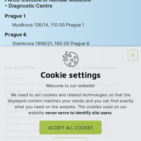
– Diagnostic Centre
Prague 1
Myslíkova 126/14, 110 00 Prague 1
Prague 6
Stamicova 1968/21, 160 00 Prague 6
For patients:
For professionals:
Cookie settings
Oncology
Oncology
Cardiovascular system
Cardiovascular system
Welcome to our website!
Bone and joint system
Bone and joint system
We need to set cookies and related technologies so that the
Respiratory (breathing)
Respiratory (breathing) system
displayed content matches your needs and you can find exactly
system
Urogenital system
what you need on the website. The cookies used on our
Urogenital system
Lymphatic system
website
never serve to identify site users
.
Lymphatic system
Nervous system
Nervous system
Endocrine system
ACCEPT ALL COOKIES
Endocrine system
Digestive system
Digestive system