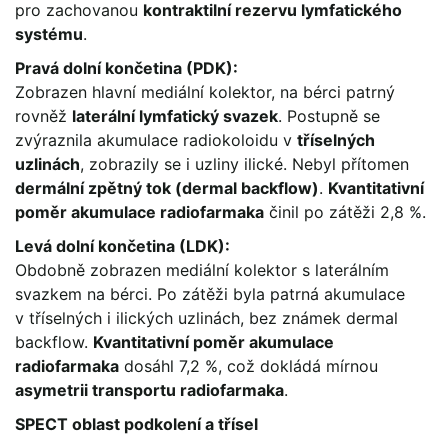
pro zachovanou
kontraktilní rezervu lymfatického
systému
.
Pravá dolní končetina (PDK):
Zobrazen hlavní mediální kolektor, na bérci patrný
rovněž
laterální lymfatický svazek
. Postupně se
zvýraznila akumulace radiokoloidu v
tříselných
uzlinách
, zobrazily se i uzliny ilické. Nebyl přítomen
dermální zpětný tok (dermal backflow)
.
Kvantitativní
poměr akumulace radiofarmaka
činil po zátěži 2,8 %.
Levá dolní končetina (LDK):
Obdobně zobrazen mediální kolektor s laterálním
svazkem na bérci. Po zátěži byla patrná akumulace
v tříselných i ilických uzlinách, bez známek dermal
backflow.
Kvantitativní poměr akumulace
radiofarmaka
dosáhl 7,2 %, což dokládá mírnou
asymetrii transportu radiofarmaka
.
SPECT oblast podkolení a třísel