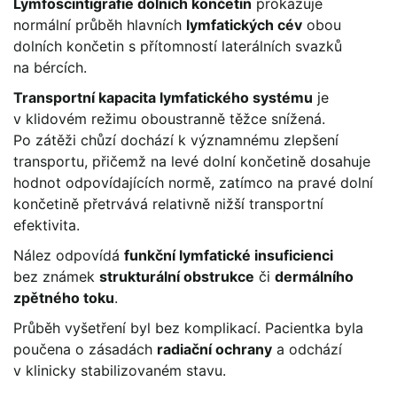
Lymfoscintigrafie dolních končetin
prokazuje
normální průběh hlavních
lymfatických cév
obou
dolních končetin s přítomností laterálních svazků
na bércích.
Transportní kapacita lymfatického systému
je
v klidovém režimu oboustranně těžce snížená.
Po zátěži chůzí dochází k významnému zlepšení
transportu, přičemž na levé dolní končetině dosahuje
hodnot odpovídajících normě, zatímco na pravé dolní
končetině přetrvává relativně nižší transportní
efektivita.
Nález odpovídá
funkční lymfatické insuficienci
bez známek
strukturální obstrukce
či
dermálního
zpětného toku
.
Průběh vyšetření byl bez komplikací. Pacientka byla
poučena o zásadách
radiační ochrany
a odchází
v klinicky stabilizovaném stavu.