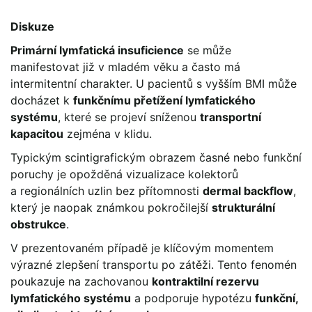
Diskuze
Primární lymfatická insuficience
se může
manifestovat již v mladém věku a často má
intermitentní charakter. U pacientů s vyšším BMI může
docházet k
funkčnímu přetížení lymfatického
systému
, které se projeví sníženou
transportní
kapacitou
zejména v klidu.
Typickým scintigrafickým obrazem časné nebo funkční
poruchy je opožděná vizualizace kolektorů
a regionálních uzlin bez přítomnosti
dermal backflow
,
který je naopak známkou pokročilejší
strukturální
obstrukce
.
V prezentovaném případě je klíčovým momentem
výrazné zlepšení transportu po zátěži. Tento fenomén
poukazuje na zachovanou
kontraktilní rezervu
lymfatického systému
a podporuje hypotézu
funkční,