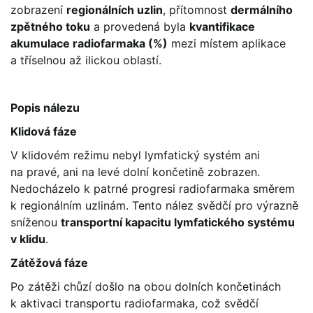
zobrazení
regionálních uzlin
, přítomnost
dermálního
zpětného toku
a provedená byla
kvantifikace
akumulace radiofarmaka (%)
mezi místem aplikace
a tříselnou až ilickou oblastí.
Popis nálezu
Klidová fáze
V klidovém režimu nebyl lymfatický systém ani
na pravé, ani na levé dolní končetině zobrazen.
Nedocházelo k patrné progresi radiofarmaka směrem
k regionálním uzlinám. Tento nález svědčí pro výrazně
sníženou
transportní kapacitu lymfatického systému
v klidu
.
Zátěžová fáze
Po zátěži chůzí došlo na obou dolních končetinách
k aktivaci transportu radiofarmaka, což svědčí