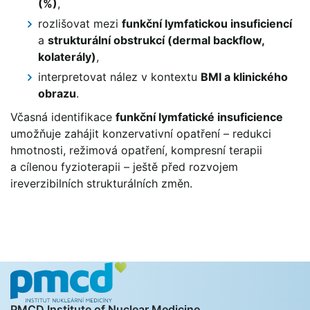
(%)
,
rozlišovat mezi
funkční lymfatickou insuficiencí
a
strukturální obstrukcí (dermal backflow,
kolaterály)
,
interpretovat nález v kontextu
BMI a klinického
obrazu
.
Včasná identifikace
funkční lymfatické insuficience
umožňuje zahájit konzervativní opatření – redukci
hmotnosti, režimová opatření, kompresní terapii
a cílenou fyzioterapii – ještě před rozvojem
ireverzibilních strukturálních změn.
PMCD Institute of Nuclear Medicine