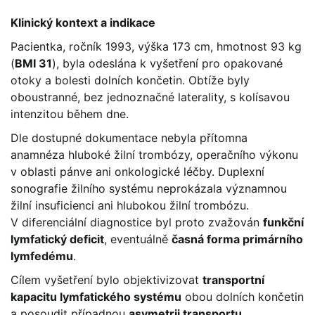
Klinický kontext a indikace
Pacientka, ročník 1993, výška 173 cm, hmotnost 93 kg
(
BMI 31
), byla odeslána k vyšetření pro opakované
otoky a bolesti dolních končetin. Obtíže byly
oboustranné, bez jednoznačné laterality, s kolísavou
intenzitou během dne.
Dle dostupné dokumentace nebyla přítomna
anamnéza hluboké žilní trombózy, operačního výkonu
v oblasti pánve ani onkologické léčby. Duplexní
sonografie žilního systému neprokázala významnou
žilní insuficienci ani hlubokou žilní trombózu.
V diferenciální diagnostice byl proto zvažován
funkční
lymfatický deficit
, eventuálně
časná forma primárního
lymfedému
.
Cílem vyšetření bylo objektivizovat
transportní
kapacitu lymfatického systému
obou dolních končetin
a posoudit případnou
asymetrii transportu