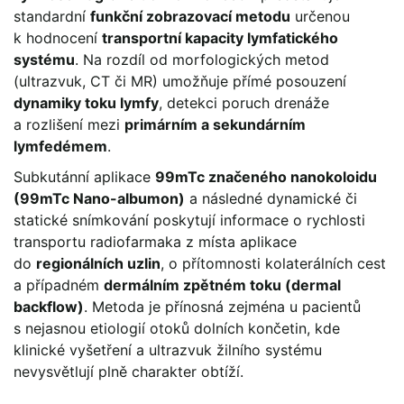
standardní
funkční zobrazovací metodu
určenou
k hodnocení
transportní kapacity lymfatického
systému
. Na rozdíl od morfologických metod
(ultrazvuk, CT či MR) umožňuje přímé posouzení
dynamiky toku lymfy
, detekci poruch drenáže
a rozlišení mezi
primárním a sekundárním
lymfedémem
.
Subkutánní aplikace
99mTc značeného nanokoloidu
(99mTc Nano-albumon)
a následné dynamické či
statické snímkování poskytují informace o rychlosti
transportu radiofarmaka z místa aplikace
do
regionálních uzlin
, o přítomnosti kolaterálních cest
a případném
dermálním zpětném toku (dermal
backflow)
. Metoda je přínosná zejména u pacientů
s nejasnou etiologií otoků dolních končetin, kde
klinické vyšetření a ultrazvuk žilního systému
nevysvětlují plně charakter obtíží.