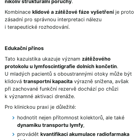
nikoliv strukturální poruchy
.
Kombinace
klidové a zátěžové fáze vyšetření
je proto
zásadní pro správnou interpretaci nálezu
i terapeutické rozhodování.
Edukační přínos
Tato kazuistika ukazuje význam
zátěžového
protokolu u lymfoscintigrafie dolních končetin
.
U mladých pacientů s oboustrannými otoky může být
klidová
transportní kapacita
výrazně snížena, avšak
při zachované funkční rezervě dochází po chůzi
k významné aktivaci drenáže.
Pro klinickou praxi je důležité:
hodnotit nejen přítomnost kolektorů, ale také
dynamiku transportu lymfy
,
provádět
kvantifikaci akumulace radiofarmaka